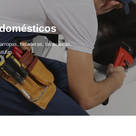
odomésticos
rropas, heladeras, lavavajillas,
tufas.