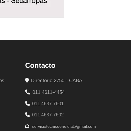
Contacto
os
Directorio 2750 - CABA
011 4611-4454
011 4637-7601
011 4637-7602
serviciotecnicoeneldia@gmail.com