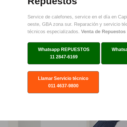
Repuestos
Service de calefones, service en el día en Ca
oeste, GBA zona sur. Reparación y servicio té
técnicos especializados.
Venta de Repuestos
Whatsapp
REPUESTOS
Whats
11 2847-6169
Llamar Servicio técnico
011 4637-9800