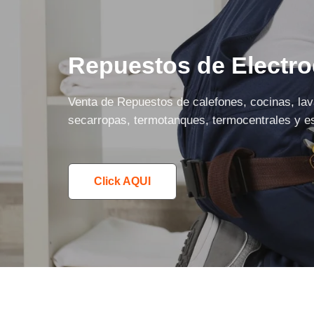
Repuestos de Electr
Venta de Repuestos de calefones, cocinas, lava
secarropas, termotanques, termocentrales y es
Click AQUI