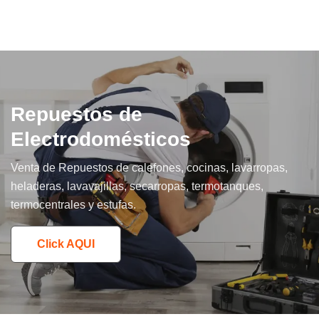
Repuestos de
Electrodomésticos
Venta de Repuestos de calefones, cocinas, lavarropas,
heladeras, lavavajillas, secarropas, termotanques,
termocentrales y estufas.
Click AQUI