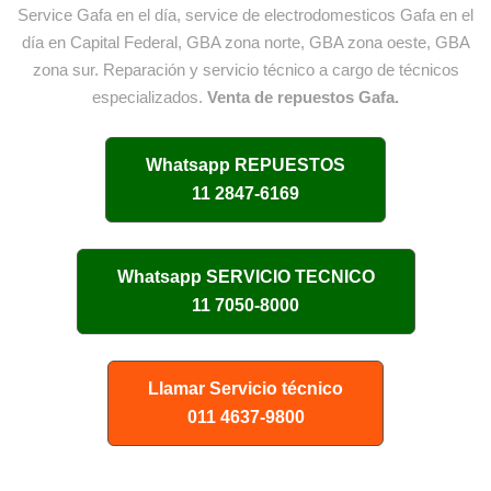
Service Gafa en el día, service de electrodomesticos Gafa en el
día en Capital Federal, GBA zona norte, GBA zona oeste, GBA
zona sur. Reparación y servicio técnico a cargo de técnicos
especializados.
Venta de repuestos Gafa.
Whatsapp
REPUESTOS
11 2847-6169
Whatsapp
SERVICIO TECNICO
11 7050-8000
Llamar Servicio técnico
011 4637-9800