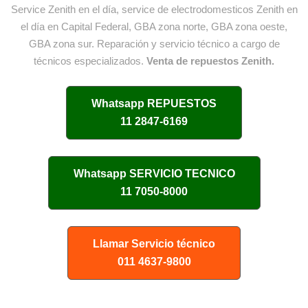
Service Zenith en el día, service de electrodomesticos Zenith en
el día en Capital Federal, GBA zona norte, GBA zona oeste,
GBA zona sur. Reparación y servicio técnico a cargo de
técnicos especializados.
Venta de repuestos Zenith.
Whatsapp
REPUESTOS
11 2847-6169
Whatsapp
SERVICIO TECNICO
11 7050-8000
Llamar Servicio técnico
011 4637-9800