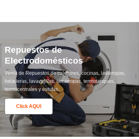
Repuestos de
Electrodomésticos
Venta de Repuestos de calefones, cocinas, lavarropas,
heladeras, lavavajillas, secarropas, termotanques,
termocentrales y estufas.
Click AQUI