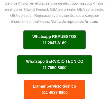
Service Ariston en el día, service de electrodomesticos Ariston
en el día en Capital Federal, GBA zona norte, GBA zona oeste,
GBA zona sur. Reparación y servicio técnico a cargo de
técnicos especializados.
Venta de repuestos Ariston.
Whatsapp
REPUESTOS
11 2847-6169
Whatsapp
SERVICIO TECNICO
11 7050-8000
Llamar Servicio técnico
011 4637-9800