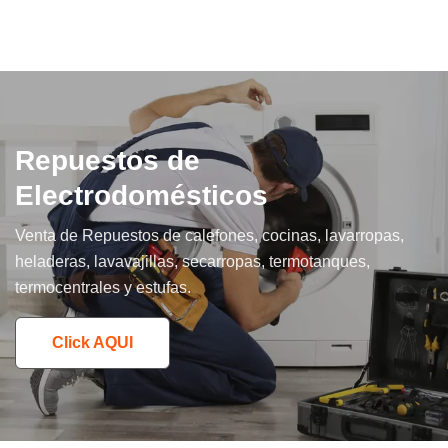
Repuestos de
Electrodomésticos
Venta de Repuestos de calefones, cocinas, lavarropas,
heladeras, lavavajillas, secarropas, termotanques,
termocentrales y estufas.
Click AQUI