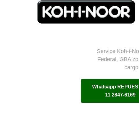
Service Koh-i-Noo
Federal, GBA zon
cargo
Whatsapp
REPUES
11 2847-6169