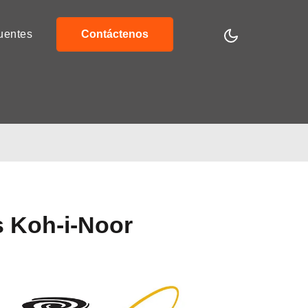
uentes
Contáctenos
s Koh-i-Noor