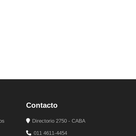
Contacto
os
Directorio 2750 - CABA
011 4611-4454