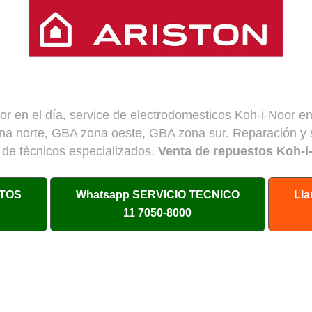
r en el día, service de electrodomesticos Koh-i-Noor en 
a norte, GBA zona oeste, GBA zona sur. Reparación y s
 de técnicos especializados.
Venta de repuestos Koh-i
TOS
Whatsapp
SERVICIO TECNICO
Lla
11 7050-8000