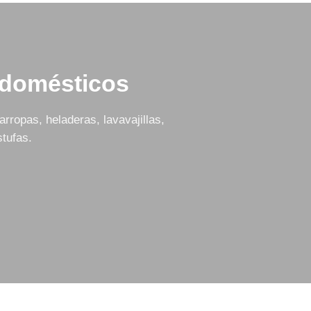
odomésticos
rropas, heladeras, lavavajillas,
tufas.